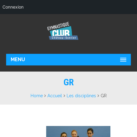
Connexion
MENU
GR
Home
Accueil
Les disciplines
GR