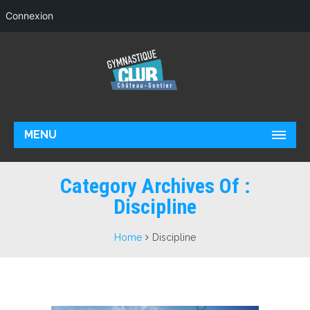
Connexion
MENU
Category Archives Of :
Discipline
Home
Discipline